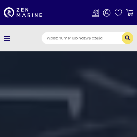
×
Kategorie
O nas
Dostawa i płatności
Jak szukać części
Kontakt