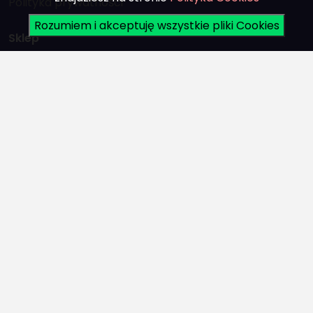
Polityka prywatności
Rozumiem i akceptuję wszystkie pliki Cookies
Sklep
Części zamienne
Śmigła
Akcesoria do łodzi
Silniki
Promocje
Konto
Logowanie
Rejestracja