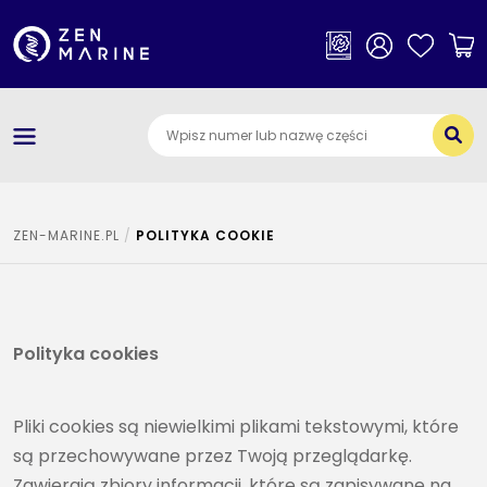
×
Kategorie
O nas
Dostawa i płatności
Jak szukać części
ZEN-MARINE.PL
POLITYKA COOKIE
Kontakt
Polityka cookies
Pliki cookies są niewielkimi plikami tekstowymi, które
są przechowywane przez Twoją przeglądarkę.
Zawierają zbiory informacji, które są zapisywane na