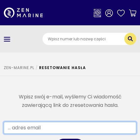
×
Kategorie
O nas
Dostawa i płatności
Jak szukać części
ZEN-MARINE.PL
RESETOWANIE HASŁA
Kontakt
Wpisz swój e-mail, wyślemy Ci wiadomość
zawierającą link do zresetowania hasła.