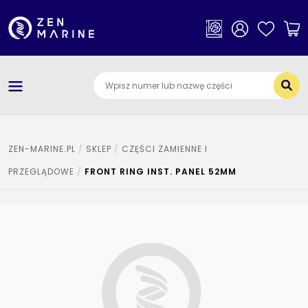
×
Kategorie
O nas
Dostawa i płatności
Jak szukać części
ZEN-MARINE.PL
SKLEP
CZĘŚCI ZAMIENNE I
PRZEGLĄDOWE
FRONT RING INST. PANEL 52MM
Kontakt