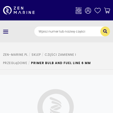
×
Kategorie
O nas
Dostawa i płatności
Jak szukać części
ZEN-MARINE.PL
SKLEP
CZĘŚCI ZAMIENNE I
PRZEGLĄDOWE
PRIMER BULB AND FUEL LINE 6 MM
Kontakt