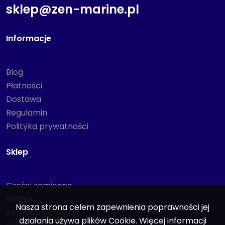
sklep@zen-marine.pl
Informacje
Blog
Płatności
Dostawa
Regulamin
Polityka prywatności
Sklep
Części zamienne
Śmigła
Nasza strona celem zapewnienia poprawności jej
Akcesoria do łodzi
działania używa plików Cookie. Więcej informacji