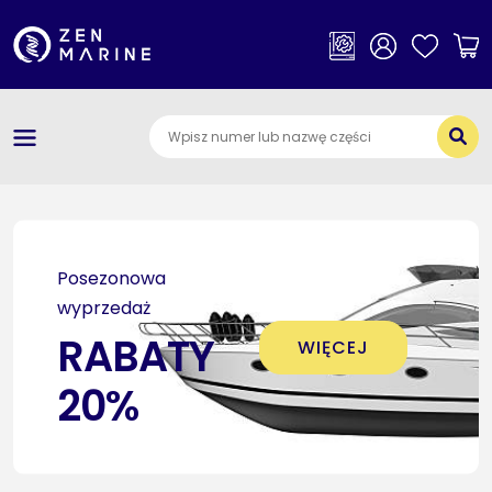
×
Kategorie
O nas
Dostawa i płatności
Jak szukać części
Posezonowa
Kontakt
wyprzedaż
RABATY
WIĘCEJ
20%