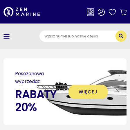
×
Kategorie
O nas
Dostawa i płatności
Jak szukać części
Posezonowa
Kontakt
wyprzedaż
RABATY
WIĘCEJ
20%