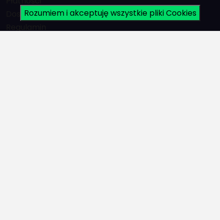
Płatności
Rozumiem i akceptuję wszystkie pliki Cookies
Dostawa
Regulamin
Polityka prywatności
Sklep
Części zamienne
Śmigła
Akcesoria do łodzi
Silniki
Promocje
Konto
Logowanie
Rejestracja