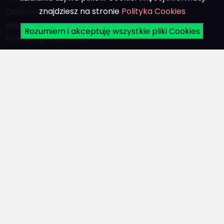
znajdziesz na stronie
Polityka Cookies
Dostawa
Regulamin
Rozumiem i akceptuję wszystkie pliki Cookies
Polityka prywatności
Sklep
Części zamienne
Śmigła
Akcesoria do łodzi
Silniki
Promocje
Konto
Logowanie
Rejestracja