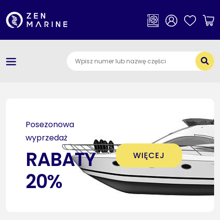
×
Kategorie
O nas
Dostawa i płatności
Jak szukać części
Posezonowa
Kontakt
wyprzedaż
RABATY
WIĘCEJ
20%