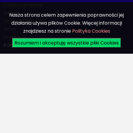
Części zamienne
Śmigła
Nasza strona celem zapewnienia poprawności jej
Akcesoria do łodzi
działania używa plików Cookie. Więcej informacji
Silniki
znajdziesz na stronie
Polityka Cookies
Promocje
Rozumiem i akceptuję wszystkie pliki Cookies
Konto
Logowanie
Rejestracja
© Copyright 2022 | Built with Designum Business Marketing