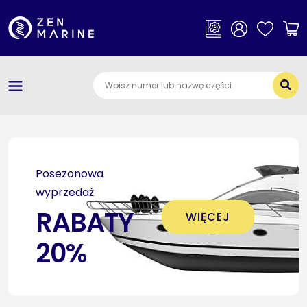
×
Kategorie
O nas
Dostawa i płatności
Jak szukać części
Posezonowa
Kontakt
wyprzedaż
RABATY
WIĘCEJ
20%