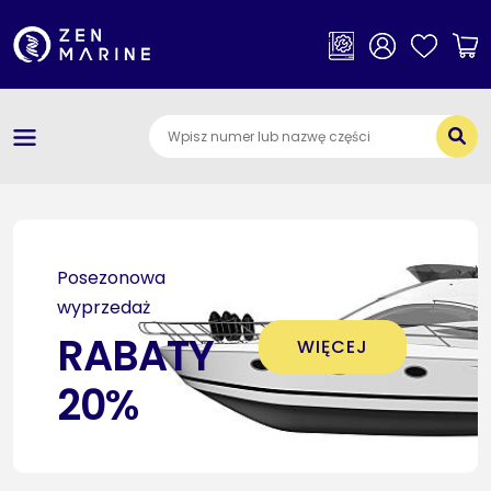
×
Kategorie
O nas
Dostawa i płatności
Jak szukać części
Posezonowa
Kontakt
wyprzedaż
RABATY
WIĘCEJ
20%