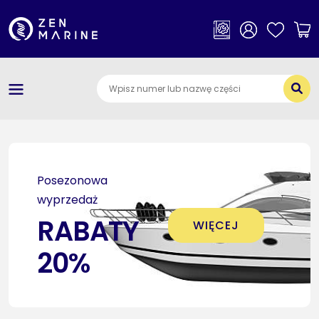
×
Kategorie
O nas
Dostawa i płatności
Jak szukać części
Posezonowa
Kontakt
wyprzedaż
RABATY
WIĘCEJ
20%