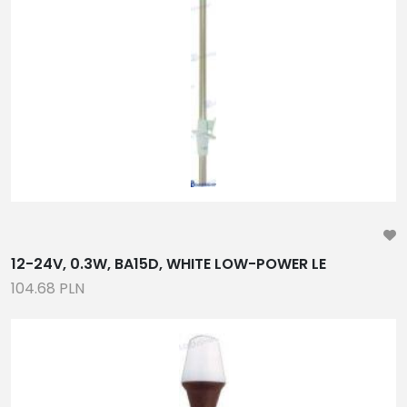
PONTONY, ŁODZIE TYPU RIB
TRAPY HYDRAULICZNE, OSPRZĘT
ANTENY UKF I TV
ŻYROSKOP PRZECIWPRZECHYŁOWY
CZĘŚCI ZAMIENNE PARSUN
UKŁADY STEROWANIA, PRZEKŁADNIE,STEROCIĄGI,
CIĘGNA ,MANETKI, KIEROWNICE, TRYM KLAPY
WĘŻE PALIWOWE, WODNE I HYDRAULICZNE
INLSTALACJE WODNE I PALIWOWE,ZBIORNIKI,
WENTYLACJA, ZAWORY , ZŁĄCZKI, WYLEWKI
12-24V, 0.3W, BA15D, WHITE LOW-POWER LE
ARYTYKÓŁY ELEKTRYCZNE, PRZEWODY, WŁĄCZNIKI,
104.68 PLN
BEZPIECZNIKI, OŚWIETLENIE, PROSTOWNIKI, SYGNAŁY
DŹWIĘKOWE,
AKCESORIA, STERY STRUMIENIOWE, UCHWYTY
POMPY ZĘZOWE, POMPY INSTALACYJNE, PRYSZNICZE,