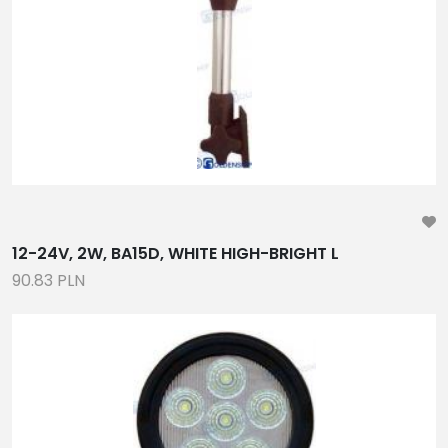
CZĘŚCI ZAMIENNE
WYPOSAŻENIE WARSZTATU, NARZĘDZIA ,
PODNOŚNIKI, TESTERY, DIAGNOSTYKA
GENERATORY, KONDENSATORY, CZĘŚCI SERWISOWE I
EKSPLOATACYJNE
ANODY, MOKRE ŁOŻYSKA WAŁU
RADIA, GŁOŚNIKI, WZMACNIACZE, TV
KOMPASY,WIAROMIERZE, ZEGARY, CZUJNIKI POZIOMU
PALIWA
12-24V, 2W, BA15D, WHITE HIGH-BRIGHT L
AKCESORIA DO PONTONÓW, KONSOLE,
90.83 PLN
ZAWORY,ŁAWKI, TORBY
WINDY KOTWICZNE, KOTWICE, ODBIJACZE, LINY,
ŁAŃCUCHY
ORYGINALNE CZĘŚCI DO SILNIKÓW I PRZEKŁADNI,
TRANSOMY
PANELE SŁONECZNE, BOJLERY, TABLICE ROZDZIELCZE,