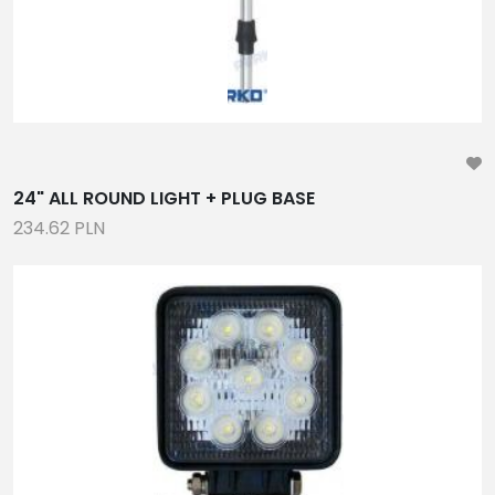
18
2-40
2-81
2-33
OŚWIETLENIE NAWIGACYNJE, KABINOWE I
POKŁADOWE, ŻARÓWKI LED
24" ALL ROUND LIGHT + PLUG BASE
234.62 PLN