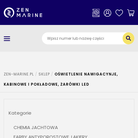
×
Kategorie
O nas
Dostawa i płatności
Jak szukać części
ZEN-MARINE.PL
SKLEP
OŚWIETLENIE NAWIGACYNJE,
Kontakt
KABINOWE I POKŁADOWE, ŻARÓWKI LED
Kategorie
CHEMIA JACHTOWA
FARBY ANTYPOROSTOWE, LAKIERY