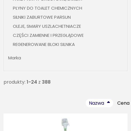
PŁYNY DO TOALET CHEMICZNYCH
SILNIKI ZABURTOWE PARSUN
OLEJE, SMARY USZLACHETNIACZE
CZĘŚCI ZAMIENNE I PRZEGLĄDOWE
REGENEROWANE BLOKI SILNIKA
OSPRZĘT ŻEGLARSKI, BIMINI, WLEWY, KNAGI , FOTELE
Marka
ŁĄCZNOŚĆ , UKF
SILNIKI ELEKTRYCZNE
ŚRUBY NAPĘDOWE
produkty:
1-24
z
388
CZĘŚCI ZAMIENNE DO PRZYCZEP
NARTY WODNE , WAKEBOARDY, OBIEKTY DO
Nazwa
Cena
HOLOWANIA, KAMIZELKI, SUPY
BEZPIECZEŃSTWO, KAMIZELKI, KOŁA RATUNKOWE,
ART. PPOŻ