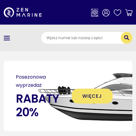
×
Kategorie
O nas
Dostawa i płatności
Jak szukać części
Posezonowa
Kontakt
wyprzedaż
RABATY
WIĘCEJ
20%