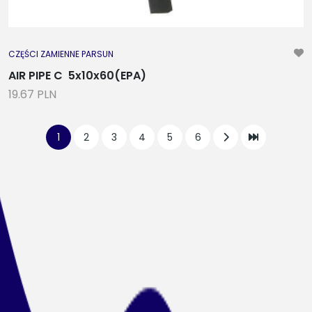
CZĘŚCI ZAMIENNE PARSUN
AIR PIPE C 5x10x60(EPA)
19.67 PLN
1
2
3
4
5
6