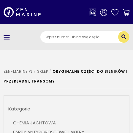
×
Kategorie
O nas
Dostawa i płatności
Jak szukać części
ZEN-MARINE.PL
SKLEP
ORYGINALNE CZĘŚCI DO SILNIKÓW I
Kontakt
PRZEKŁADNI, TRANSOMY
Kategorie
CHEMIA JACHTOWA
FARBY ANTYPOROSTOWE, LAKIERY