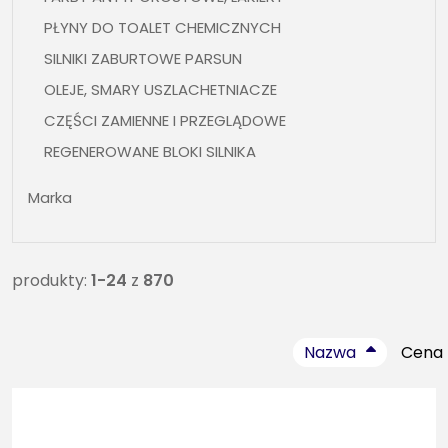
PŁYNY DO TOALET CHEMICZNYCH
SILNIKI ZABURTOWE PARSUN
OLEJE, SMARY USZLACHETNIACZE
CZĘŚCI ZAMIENNE I PRZEGLĄDOWE
REGENEROWANE BLOKI SILNIKA
OSPRZĘT ŻEGLARSKI, BIMINI, WLEWY, KNAGI , FOTELE
Marka
ŁĄCZNOŚĆ , UKF
SILNIKI ELEKTRYCZNE
ŚRUBY NAPĘDOWE
produkty:
1-24
z
870
CZĘŚCI ZAMIENNE DO PRZYCZEP
NARTY WODNE , WAKEBOARDY, OBIEKTY DO
Nazwa
Cena
HOLOWANIA, KAMIZELKI, SUPY
BEZPIECZEŃSTWO, KAMIZELKI, KOŁA RATUNKOWE,
ART. PPOŻ