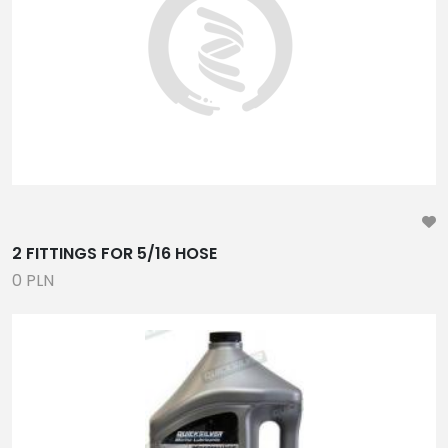
CZĘŚCI ZAMIENNE
WYPOSAŻENIE WARSZTATU, NARZĘDZIA ,
PODNOŚNIKI, TESTERY, DIAGNOSTYKA
GENERATORY, KONDENSATORY, CZĘŚCI SERWISOWE I
EKSPLOATACYJNE
ANODY, MOKRE ŁOŻYSKA WAŁU
RADIA, GŁOŚNIKI, WZMACNIACZE, TV
KOMPASY,WIAROMIERZE, ZEGARY, CZUJNIKI POZIOMU
PALIWA
2 FITTINGS FOR 5/16 HOSE
AKCESORIA DO PONTONÓW, KONSOLE,
0 PLN
ZAWORY,ŁAWKI, TORBY
WINDY KOTWICZNE, KOTWICE, ODBIJACZE, LINY,
ŁAŃCUCHY
ORYGINALNE CZĘŚCI DO SILNIKÓW I
PRZEKŁADNI, TRANSOMY
PANELE SŁONECZNE, BOJLERY, TABLICE ROZDZIELCZE,