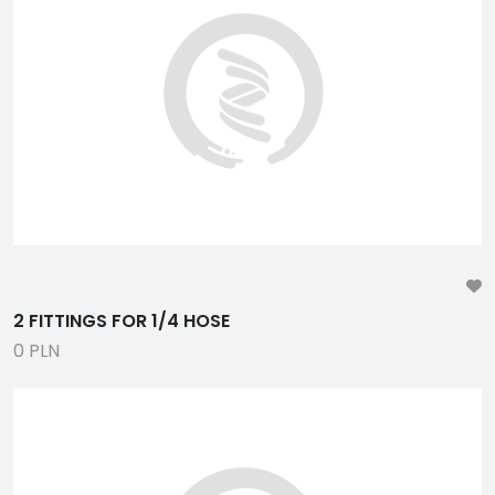
PONTONY, ŁODZIE TYPU RIB
TRAPY HYDRAULICZNE, OSPRZĘT
ANTENY UKF I TV
ŻYROSKOP PRZECIWPRZECHYŁOWY
CZĘŚCI ZAMIENNE PARSUN
UKŁADY STEROWANIA, PRZEKŁADNIE,STEROCIĄGI,
CIĘGNA ,MANETKI, KIEROWNICE, TRYM KLAPY
WĘŻE PALIWOWE, WODNE I HYDRAULICZNE
INLSTALACJE WODNE I PALIWOWE,ZBIORNIKI,
WENTYLACJA, ZAWORY , ZŁĄCZKI, WYLEWKI
2 FITTINGS FOR 1/4 HOSE
ARYTYKÓŁY ELEKTRYCZNE, PRZEWODY, WŁĄCZNIKI,
0 PLN
BEZPIECZNIKI, OŚWIETLENIE, PROSTOWNIKI, SYGNAŁY
DŹWIĘKOWE,
AKCESORIA, STERY STRUMIENIOWE, UCHWYTY
POMPY ZĘZOWE, POMPY INSTALACYJNE, PRYSZNICZE,