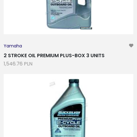
18
2-40
2-81
2-33
OŚWIETLENIE NAWIGACYNJE, KABINOWE I
Yamaha
POKŁADOWE, ŻARÓWKI LED
2 STROKE OIL PREMIUM PLUS-BOX 3 UNITS
1,546.76 PLN