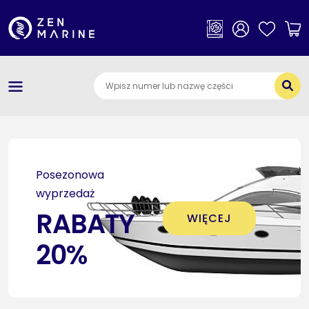
×
Kategorie
O nas
Dostawa i płatności
Jak szukać części
Posezonowa
Kontakt
wyprzedaż
RABATY
WIĘCEJ
20%